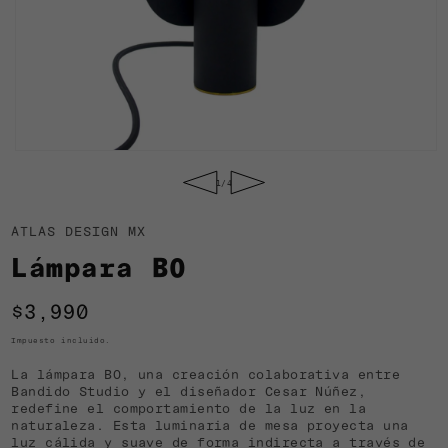
Abrir
elemento
de
1
/
4
multimedia
1
en
ATLAS DESIGN MX
una
ventana
Lámpara BO
modal
Precio
$3,990
habitual
Impuesto incluido.
La lámpara BO, una creación colaborativa entre
Bandido Studio y el diseñador Cesar Núñez,
redefine el comportamiento de la luz en la
naturaleza. Esta luminaria de mesa proyecta una
luz cálida y suave de forma indirecta a través de