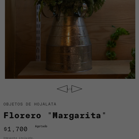
Abrir
elemento
de
1
/
2
multimedia
1
en
OBJETOS DE HOJALATA
una
ventana
Florero "Margarita"
modal
Agotado
Precio
$1,700
habitual
Impuesto incluido.