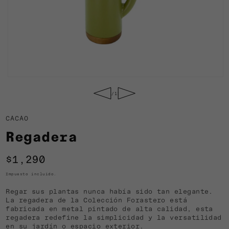
Abrir
elemento
de
1
/
15
multimedia
1
en
CACAO
una
ventana
Regadera
modal
Precio
$1,290
habitual
Impuesto incluido.
Regar sus plantas nunca había sido tan elegante.
La regadera de la Colección Forastero está
fabricada en metal pintado de alta calidad, esta
regadera redefine la simplicidad y la versatilidad
en su jardín o espacio exterior.